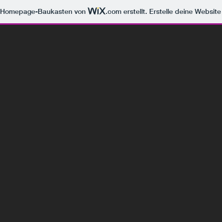
m Homepage-Baukasten von
.com
erstellt. Erstelle deine Websit