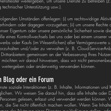
enstleister weitergeben, um unsere Dienste zu betreiben (
ng technischer Unterstützung usw.).
olgenden Umständen offenlegen: (i) um rechtswidrige Aktivit
erhindern oder dagegen vorzugehen; (ii) um unsere Rechte 
unser Eigentum oder unsere persönliche Sicherheit sowie die
 Falle eines Kontrollwechsels bei uns oder bei einem unsere
rbs oder Kaufs (im Wesentlichen) aller Vermögenswerte u. a
 vorzuhalten und/oder zu verwalten (z. B. Cloud-Service-Anbie
 Drittanbietern gemeinsam an der Verbesserung Ihres Nutzere
n möchten wir darauf hinweisen, dass wir nicht personen
w. weitergeben oder anderweitig verwenden können.
en Blog oder ein Forum
nste soziale Interaktionen (z. B. Inhalte, Informationen und
lichen. Wir weisen Sie darauf hin, dass alle Inhalte oder D
n Personen gelesen, erfasst und verwendet werden können. 
n, die Sie nicht öffentlich machen wollen. Wenn Sie Inhalte
en der Nutzung eines Dienstes zur Verfügung stellen, erfol