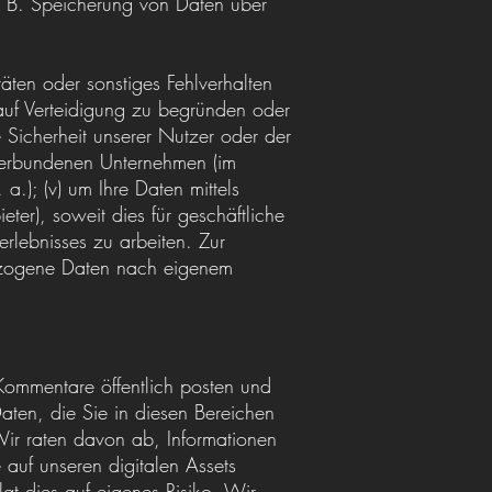
z. B. Speicherung von Daten über
äten oder sonstiges Fehlverhalten
auf Verteidigung zu begründen oder
 Sicherheit unserer Nutzer oder der
r verbundenen Unternehmen (im
.); (v) um Ihre Daten mittels
ter), soweit dies für geschäftliche
rlebnisses zu arbeiten. Zur
bezogene Daten nach eigenem
 Kommentare öffentlich posten und
aten, die Sie in diesen Bereichen
Wir raten davon ab, Informationen
 auf unseren digitalen Assets
gt dies auf eigenes Risiko. Wir